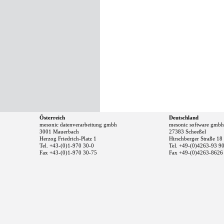
Österreich
Deutschland
mesonic datenverarbeitung gmbh
mesonic software gmbh
3001 Mauerbach
27383 Scheeßel
Herzog Friedrich-Platz 1
Hirschberger Straße 18
Tel. +43-(0)1-970 30-0
Tel. +49-(0)4263-93 9
Fax +43-(0)1-970 30-75
Fax +49-(0)4263-8626